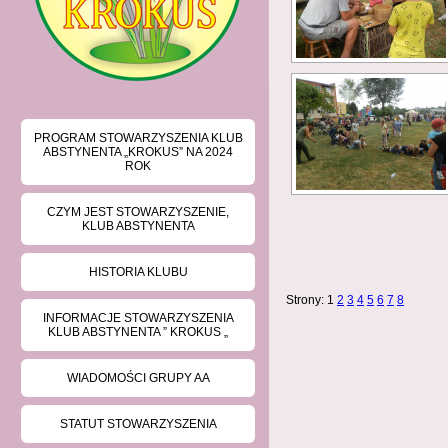
PROGRAM STOWARZYSZENIA KLUB
ABSTYNENTA „KROKUS” NA 2024
ROK
CZYM JEST STOWARZYSZENIE,
KLUB ABSTYNENTA
HISTORIA KLUBU
Strony:
1
2
3
4
5
6
7
8
INFORMACJE STOWARZYSZENIA
KLUB ABSTYNENTA ” KROKUS „
WIADOMOŚCI GRUPY AA
STATUT STOWARZYSZENIA