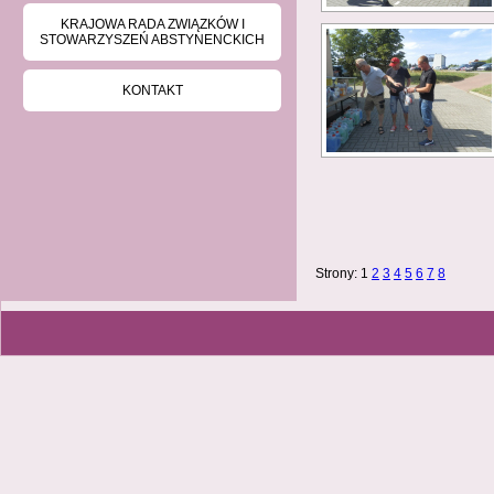
KRAJOWA RADA ZWIĄZKÓW I
STOWARZYSZEŃ ABSTYNENCKICH
KONTAKT
Strony:
1
2
3
4
5
6
7
8