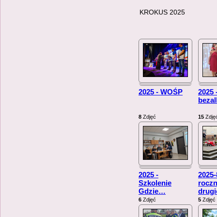
KROKUS 2025
2025 - WOŚP
2025 
beza
8
Zdjęć
15
Zdję
2025 -
2025-
Szkolenie
roczn
Gdzie
…
drug
6
Zdjęć
5
Zdjęć