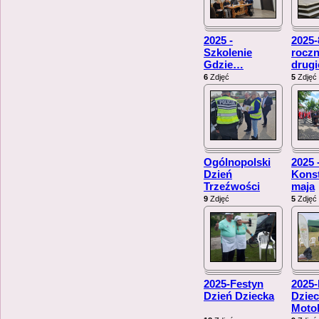
2025 -
2025-
Szkolenie
roczn
Gdzie
…
drug
6
Zdjęć
5
Zdjęć
Ogólnopolski
2025 
Dzień
Konst
Trzeźwości
maja
9
Zdjęć
5
Zdjęć
2025-Festyn
2025-
Dzień Dziecka
Dziec
Moto