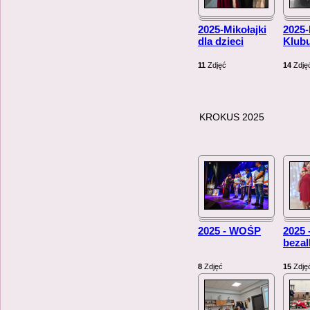
2025-Mikołajki
2025
dla dzieci
Klub
11
Zdjęć
14
Zdję
KROKUS 2025
2025 - WOŚP
2025 
beza
8
Zdjęć
15
Zdję