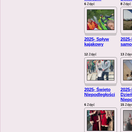
6
Zdjęć
8
Zdjęć
2025- Spływ
2025-
kajakowy
samo
12
Zdjęć
13
Zdję
2025- Święto
2025
Niepodległości
Dzie
Niepo
6
Zdjęć
15
Zdję