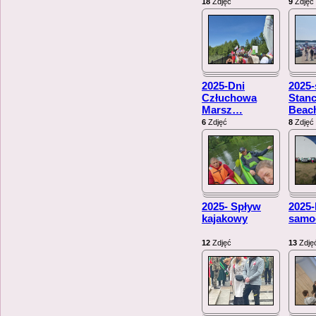
18
Zdjęć
9
Zdjęć
2025-Dni
2025-
Człuchowa
Stan
Marsz
…
Beac
6
Zdjęć
8
Zdjęć
2025- Spływ
2025-
kajakowy
samo
12
Zdjęć
13
Zdję