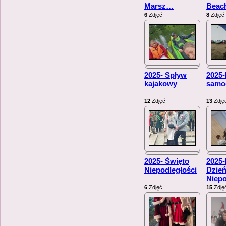
Marsz
…
Beac
6
Zdjęć
8
Zdjęć
2025- Spływ
2025-
kajakowy
samo
12
Zdjęć
13
Zdję
2025- Święto
2025
Niepodległości
Dzie
Niepo
6
Zdjęć
15
Zdję