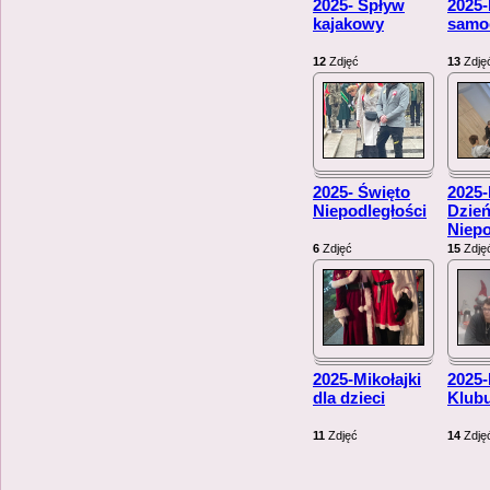
2025- Spływ
2025-
kajakowy
samo
12
Zdjęć
13
Zdję
2025- Święto
2025
Niepodległości
Dzie
Niepo
6
Zdjęć
15
Zdję
2025-Mikołajki
2025
dla dzieci
Klub
11
Zdjęć
14
Zdję