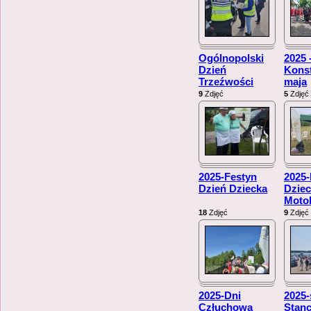
Ogólnopolski
2025 
Dzień
Konst
Trzeźwości
maja
9
Zdjęć
5
Zdjęć
2025-Festyn
2025-
Dzień Dziecka
Dziec
Moto
18
Zdjęć
9
Zdjęć
2025-Dni
2025-
Człuchowa
Stan