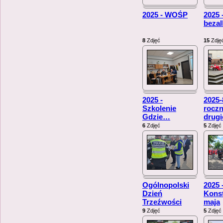
2025 - WOŚP
2025 
beza
8
Zdjęć
15
Zdję
2025 -
2025-
Szkolenie
roczn
Gdzie
…
drug
6
Zdjęć
5
Zdjęć
Ogólnopolski
2025 
Dzień
Konst
Trzeźwości
maja
9
Zdjęć
5
Zdjęć