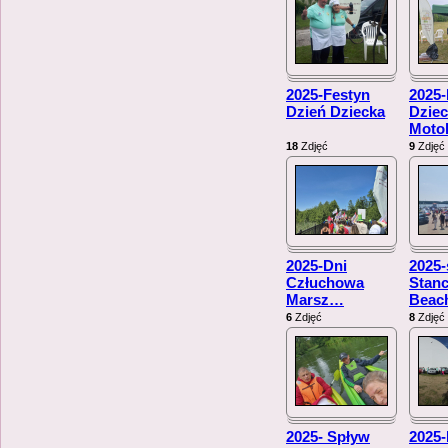
2025-Festyn
2025-
Dzień Dziecka
Dziec
Moto
18
Zdjęć
9
Zdjęć
2025-Dni
2025-
Człuchowa
Stan
Marsz
…
Beac
6
Zdjęć
8
Zdjęć
2025- Spływ
2025-