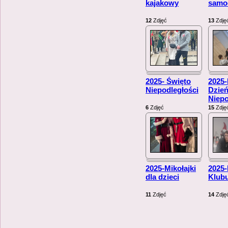
kajakowy
samo
12
Zdjęć
13
Zdję
2025- Święto
2025
Niepodległości
Dzie
Niepo
6
Zdjęć
15
Zdję
2025-Mikołajki
2025
dla dzieci
Klub
11
Zdjęć
14
Zdję