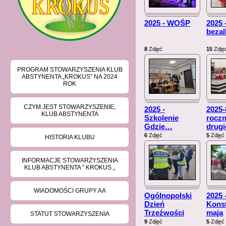
2025 - WOŚP
2025 
beza
8
Zdjęć
15
Zdję
PROGRAM STOWARZYSZENIA KLUB
ABSTYNENTA „KROKUS” NA 2024
ROK
CZYM JEST STOWARZYSZENIE,
2025 -
2025-
KLUB ABSTYNENTA
Szkolenie
roczn
Gdzie
…
drug
6
Zdjęć
5
Zdjęć
HISTORIA KLUBU
INFORMACJE STOWARZYSZENIA
KLUB ABSTYNENTA ” KROKUS „
WIADOMOŚCI GRUPY AA
Ogólnopolski
2025 
Dzień
Konst
Trzeźwości
maja
STATUT STOWARZYSZENIA
9
Zdjęć
5
Zdjęć