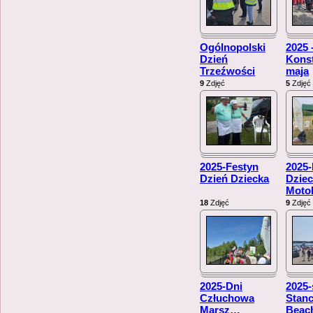
Ogólnopolski
2025 
Dzień
Konst
Trzeźwości
maja
9
Zdjęć
5
Zdjęć
2025-Festyn
2025-
Dzień Dziecka
Dziec
Moto
18
Zdjęć
9
Zdjęć
2025-Dni
2025-
Człuchowa
Stan
Marsz
…
Beac