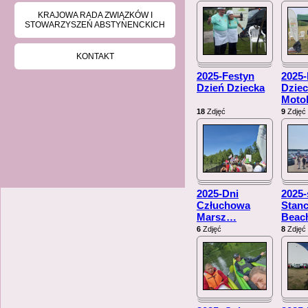
KRAJOWA RADA ZWIĄZKÓW I
STOWARZYSZEŃ ABSTYNENCKICH
KONTAKT
2025-Festyn
2025-
Dzień Dziecka
Dziec
Moto
18
Zdjęć
9
Zdjęć
2025-Dni
2025-
Człuchowa
Stan
Marsz
…
Beac
6
Zdjęć
8
Zdjęć