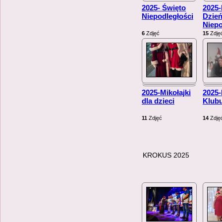
2025- Święto
2025
Niepodległości
Dzie
Niepo
6
Zdjęć
15
Zdję
2025-Mikołajki
2025
dla dzieci
Klub
11
Zdjęć
14
Zdję
KROKUS 2025