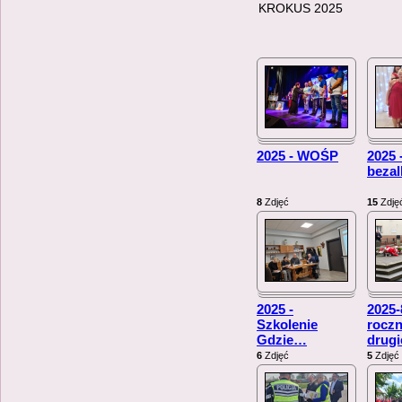
KROKUS 2025
2025 - WOŚP
2025 
beza
8
Zdjęć
15
Zdję
2025 -
2025-
Szkolenie
roczn
Gdzie
…
drug
6
Zdjęć
5
Zdjęć